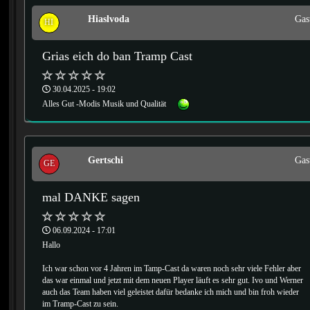
Hiaslvoda
Gas
HI
Grias eich do ban Tramp Cast
30.04.2025 - 19:02
Alles Gut -Modis Musik und Qualität
Gertschi
Gas
GE
mal DANKE sagen
06.09.2024 - 17:01
Hallo
Ich war schon vor 4 Jahren im Tamp-Cast da waren noch sehr viele Fehler aber
das war einmal und jetzt mit dem neuen Player läuft es sehr gut. Ivo und Werner
auch das Team haben viel geleistet dafür bedanke ich mich und bin froh wieder
im Tramp-Cast zu sein.